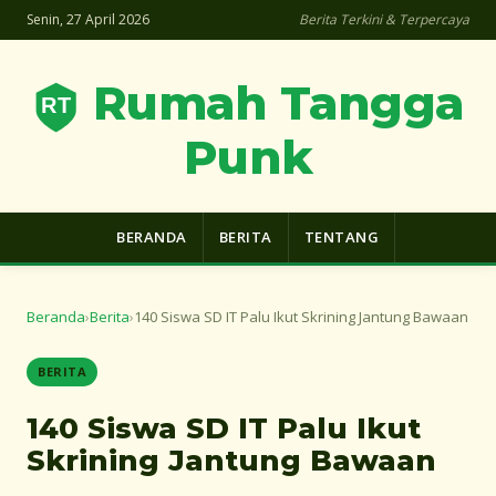
Senin, 27 April 2026
Berita Terkini & Terpercaya
Rumah Tangga
Punk
BERANDA
BERITA
TENTANG
Beranda
›
Berita
›
140 Siswa SD IT Palu Ikut Skrining Jantung Bawaan
BERITA
140 Siswa SD IT Palu Ikut
Skrining Jantung Bawaan