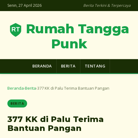
Senin, 27 April 2026
Berita Terkini & Terpercaya
Rumah Tangga
Punk
BERANDA
BERITA
TENTANG
Beranda
›
Berita
›
377 KK di Palu Terima Bantuan Pangan
BERITA
377 KK di Palu Terima
Bantuan Pangan