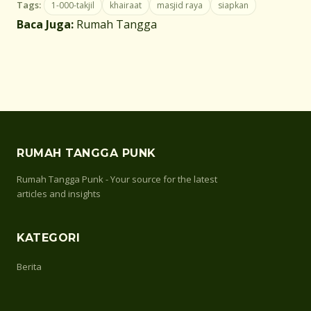
Tags:
1-000-takjil
khairaat
masjid raya
siapkan
Baca Juga:
Rumah Tangga
RUMAH TANGGA PUNK
Rumah Tangga Punk - Your source for the latest
articles and insights
KATEGORI
Berita